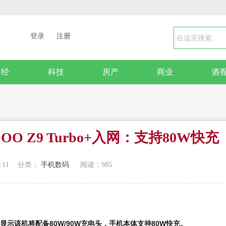
登录
注册
财经
科技
房产
商业
酒
OO Z9 Turbo+入网：支持80W快充
:11
分类：
手机数码
阅读：
985
证信息显示该机将配备80W/90W充电头，手机本体支持80W快充。