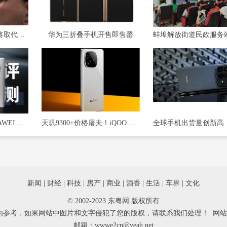
扎克伯格：AR眼镜终将取代智能手机 成为主流工具
华为三折叠手机开售即售罄
摄影大师级体验，HUAWEI Mate50定格每一刻非凡瞬间
天玑9300+价格屠夫！iQOO Z9 Turbo+入网：支持80W快充
新闻
|
财经
|
科技
|
房产
|
商业
|
酒香
|
生活
|
车界
|
文化
© 2002-2023 东粤网 版权所有
为参考，如果网站中图片和文字侵犯了您的版权，请联系我们处理！ 网
邮箱：wwwe2cn@yeah.net