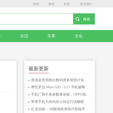
新闻
财经
科技
联系我们
香
生活
车界
文化
最新更新
香港金管局推出数码债券资助计划
摩托罗拉 Moto G05 / G15 手机被曝下月发布，起价 140/170 欧元
手机厂商不卷参数卷体验，OPPO加码AI手机大战，明年会在多模态上更进一步
苹果手机为何内存小却运行流畅呢
扎克伯格：AR眼镜终将取代智能手机 成为主流工具