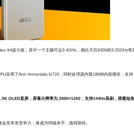
x-X4超大核，其中一个主频可达3.4GHz，相比天玑9300的3.25GHz有
，GPU采用了Arm Immortalis-G720，同时处理器内置18MB内容缓存，支持
的1.5K OLED直屏，屏幕分辨率为 2800×1260，支持144Hz高刷，搭载
o+的价格会非常有竞争力，将成为同级杀手，值得期待。