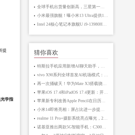
全球手机出货量创新高，三星第一苹果第二
小米最强旗舰！曝小米13 Ultra提供16+512GB版本
Intel 24核心笔记本旗舰U i9-13980HX跑分首曝：超越32核心撕裂者
所提
猜你喜欢
特斯拉手机应用新增AI聊天助手，马斯克加速AI布局
vivo X90系列全球首发AI机场模式：感知飞机起降、捕获网速提升79%
再一次捅破天！华为Mate X3搭载骁龙8+/卫星通信技术
苹果iOS 17.4和iPadOS 17.4更新：开发者可默认关闭视频通话中的“表情反应”功能
短焦光学指
苹果新专利改善Apple Pencil在日历应用中的手写体验
小米14即将亮相：屏占比进一步提升，成为业界最窄边框手机之一
realme 11 Pro+摄影系统亮点曝光，200MP主摄引领潮流！
诺基亚推出两款5G智能手机：C300和C110