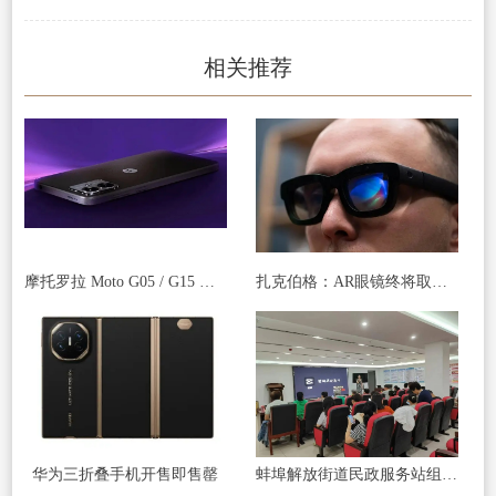
相关推荐
摩托罗拉 Moto G05 / G15 手机被曝下月发布，起价 140/170 欧元
扎克伯格：AR眼镜终将取代智能手机 成为主流工具
华为三折叠手机开售即售罄
蚌埠解放街道民政服务站组织开展 “玩转手机”智能手机应用讲座