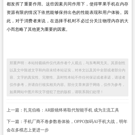
都发挥了重要作用。这些因素共同作用下，使得苹果手机在内存
资源有限的情况下依然能够保持出色的性能表现和用户体验。因
此，对于消费者来说，在选择手机时不必过分关注物理内存的大
小而忽略了其他更为重要的因素。
郑重声明：本站转载稿件仅代表作者个人观点，与东粤网无关。其原创性
以及文中陈述文字和内容未经本站证实，对本文以及其中全部或者部分内
容、文字的真实性、完整性、及时性本站不作任何保证或者承诺，请读者
仅作参考，并请自行核实相关内容。部分文章来源于网络，仅作为参考，
如果网站中图片和文字侵犯了您的版权，请联系我们处理！
上一篇：扎克伯格：AR眼镜终将取代智能手机 成为主流工具
下一篇：手机厂商不卷参数卷体验，OPPO加码AI手机大战，明年
会在多模态上更进一步