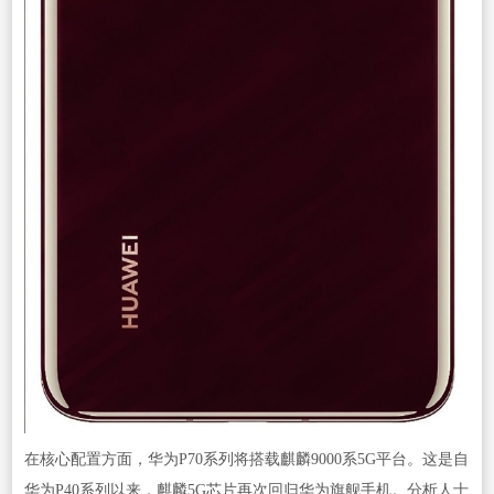
在核心配置方面，华为P70系列将搭载麒麟9000系5G平台。这是自
华为P40系列以来，麒麟5G芯片再次回归华为旗舰手机。分析人士