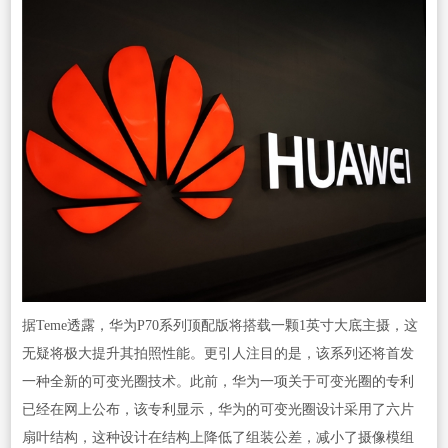
据Teme透露，华为P70系列顶配版将搭载一颗1英寸大底主摄，这
无疑将极大提升其拍照性能。更引人注目的是，该系列还将首发
一种全新的可变光圈技术。此前，华为一项关于可变光圈的专利
已经在网上公布，该专利显示，华为的可变光圈设计采用了六片
扇叶结构，这种设计在结构上降低了组装公差，减小了摄像模组