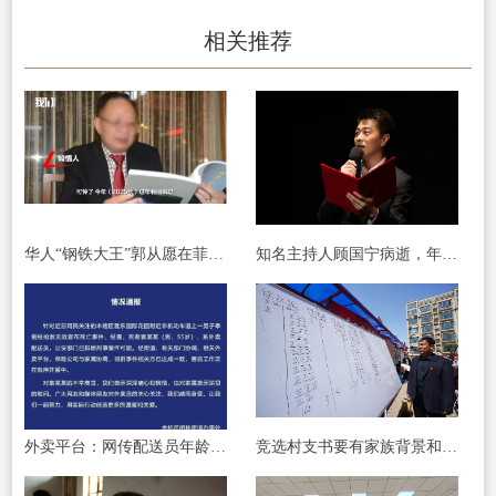
相关推荐
华人“钢铁大王”郭从愿在菲遭绑架撕票，遗体被找到 ，家人曾支付近2700万元赎金
知名主持人顾国宁病逝，年仅46岁，曾担任“中国汉字听写大会”主考官
外卖平台：网传配送员年龄上限为45岁系虚假信息
竞选村支书要有家族背景和经济基础？话糙理也不全对