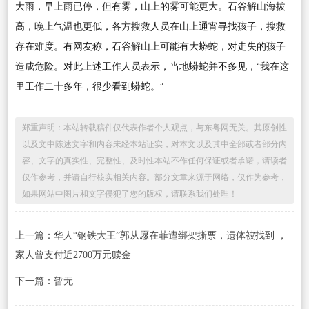
大雨，早上雨已停，但有雾，山上的雾可能更大。石谷解山海拔
高，晚上气温也更低，各方搜救人员在山上通宵寻找孩子，搜救
存在难度。有网友称，石谷解山上可能有大蟒蛇，对走失的孩子
造成危险。对此上述工作人员表示，当地蟒蛇并不多见，“我在这
里工作二十多年，很少看到蟒蛇。”
郑重声明：本站转载稿件仅代表作者个人观点，与东粤网无关。其原创性
以及文中陈述文字和内容未经本站证实，对本文以及其中全部或者部分内
容、文字的真实性、完整性、及时性本站不作任何保证或者承诺，请读者
仅作参考，并请自行核实相关内容。部分文章来源于网络，仅作为参考，
如果网站中图片和文字侵犯了您的版权，请联系我们处理！
上一篇：华人“钢铁大王”郭从愿在菲遭绑架撕票，遗体被找到 ，
家人曾支付近2700万元赎金
下一篇：暂无