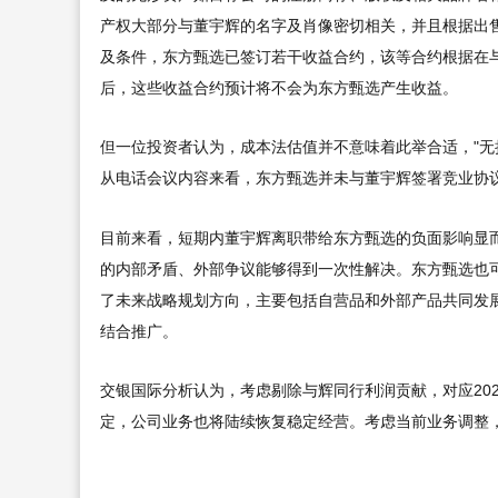
产权大部分与董宇辉的名字及肖像密切相关，并且根据出售
及条件，东方甄选已签订若干收益合约，该等合约根据在
后，这些收益合约预计将不会为东方甄选产生收益。
但一位投资者认为，成本法估值并不意味着此举合适，"无
从电话会议内容来看，东方甄选并未与董宇辉签署竞业协
目前来看，短期内董宇辉离职带给东方甄选的负面影响显
的内部矛盾、外部争议能够得到一次性解决。东方甄选也
了未来战略规划方向，主要包括自营品和外部产品共同发
结合推广。
交银国际分析认为，考虑剔除与辉同行利润贡献，对应20
定，公司业务也将陆续恢复稳定经营。考虑当前业务调整