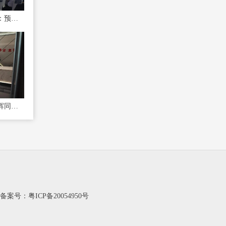
中国联通董事长陈忠岳：预计全年将形成5亿元的数据资产
东方甄选股价反弹，与辉同行粉丝量涨了44.7万
站备案号：
粤ICP备20054950号