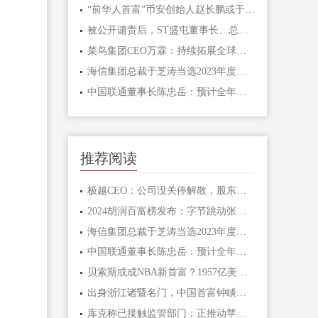
“前华人首富”币安创始人赵长鹏或于周五提前获释，此前被判四个月监禁
被公开谴责后，ST盛屯董事长、总经理、财务总监、董秘集体辞职
菜鸟集团CEO万霖：持续拓展全球物流网络，服务好阿里电商和开放市场
海信集团总裁于芝涛当选2023年度青岛经济人物
中国联通董事长陈忠岳：预计全年将形成5亿元的数据资产
推荐阅读
极越CEO：公司没关停解散，股东愿意承担员工离职赔偿，正在争取员工与股东直接对话
2024胡润百富榜发布：字节跳动张一鸣成为中国首富，宗馥莉为中国女首富
海信集团总裁于芝涛当选2023年度青岛经济人物
中国联通董事长陈忠岳：预计全年将形成5亿元的数据资产
贝索斯或成NBA新首富？1957亿美元净资产直指凯尔特人收购球队
出身浙江诸暨名门，中国首富钟睒睒为什么说自己做了17年农民？
库克称已接触监管部门：正推动苹果智能在中国落地