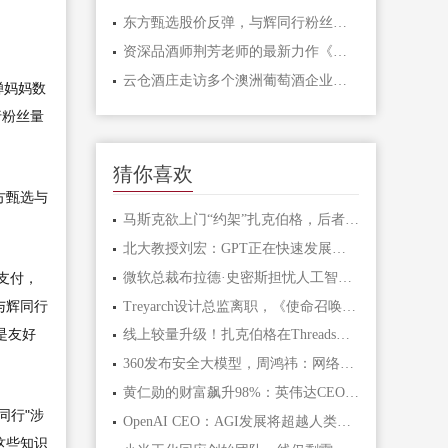
东方甄选股价反弹，与辉同行粉丝量涨了44.7万
资深品酒师荆芳老师的最新力作《葡萄酒爱好者》正式上线，带你走进葡萄酒的世界，领略品酒选酒的奥秘
云仓酒庄走访多个澳洲葡萄酒企业学习酒业经验
蝉妈妈数
行粉丝量
猜你喜欢
方甄选与
马斯克欲上门“约架”扎克伯格，后者不在家无意迎战
北大教授刘宏：GPT正在快速发展过程中
微软总裁布拉德·史密斯担忧人工智能造假问题，呼吁采取措施
支付，
与辉同行
Treyarch设计总监离职，《使命召唤》系列迎来变革
是友好
线上较量升级！扎克伯格在Threads模仿马斯克的回应方式
360发布安全大模型，周鸿祎：网络安全行业争第一无意义
黄仁勋的财富飙升98%：英伟达CEO成全球科技富豪增长最快者
同行"涉
OpenAI CEO：AGI发展将超越人类专业水平
这些知识