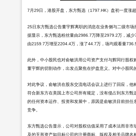
7月29日，港股开盘，东方甄选（1797.HK）盘初一度涨超8
25日东方甄选公告董宇辉离职的消息在业务侧与二级市场持
据显示，东方甄选粉丝量由2986.7万降至2979.2万，减
由2159.7万增至2204.4万，涨了44.7万，场均观看量73
此外，中小股民也对俞敏洪用公司资产支付与辉同行股权
董宇辉的切割动作，出发点聚焦在护盘意义。对中小股民
对此争议，俞敏洪在股东交流电话会议上进行了回应，他称
符合新东方在美国上市公司所有规定，没有侵占到东方甄
的任何资本运作、投资和发展中，原因是俞敏洪目前担任
竞争。
东方甄选公告显示，公司对股权估值采用了成本法而非市场
及的无形资产如目标公司的注册商标、版权及相关品牌名