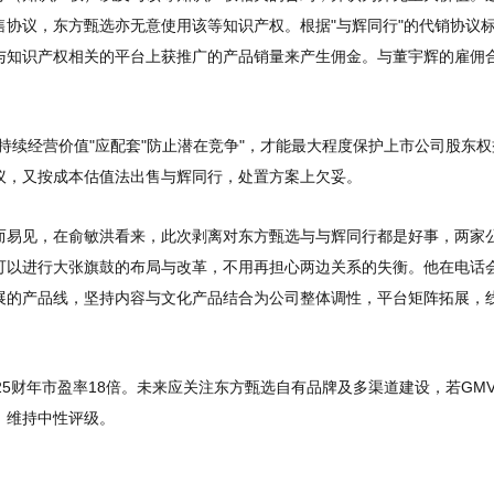
协议，东方甄选亦无意使用该等知识产权。根据"与辉同行"的代销协议
与知识产权相关的平台上获推广的产品销量来产生佣金。与董宇辉的雇佣
持续经营价值"应配套"防止潜在竞争"，才能最大程度保护上市公司股东权
议，又按成本估值法出售与辉同行，处置方案上欠妥。
而易见，在俞敏洪看来，此次剥离对东方甄选与与辉同行都是好事，两家
可以进行大张旗鼓的布局与改革，不用再担心两边关系的失衡。他在电话
展的产品线，坚持内容与文化产品结合为公司整体调性，平台矩阵拓展，
25财年市盈率18倍。未来应关注东方甄选自有品牌及多渠道建设，若GM
，维持中性评级。