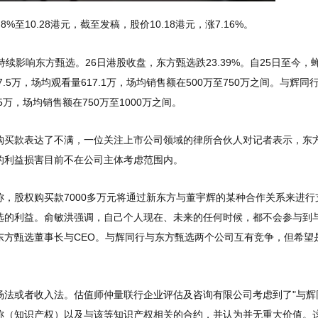
%至10.28港元，截至发稿，股价10.18港元，涨7.16%。
续影响东方甄选。26日港股收盘，东方甄选跌23.39%。自25日至今，
少7.5万，场均观看量617.1万，场均销售额在500万至750万之间。与辉同
6.5万，场均销售额在750万至1000万之间。
购买款表达了不满，一位关注上市公司领域的律所合伙人对记者表示，东
的利益损害目前不在公司主体考虑范围内。
，股权购买款7000多万元将通过新东方与董宇辉的某种合作关系来进行
选的利益。俞敏洪强调，自己个人现在、未来的任何时候，都不会参与到
东方甄选董事长与CEO。与辉同行与东方甄选两个公司互有竞争，但希望
法或者收入法。估值师仲量联行企业评估及咨询有限公司考虑到了"与辉
称（知识产权）以及与该等知识产权相关的合约，并认为并无重大价值。