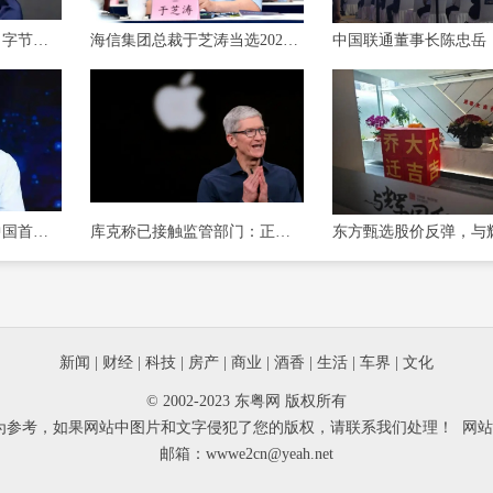
2024胡润百富榜发布：字节跳动张一鸣成为中国首富，宗馥莉为中国女首富
海信集团总裁于芝涛当选2023年度青岛经济人物
出身浙江诸暨名门，中国首富钟睒睒为什么说自己做了17年农民？
库克称已接触监管部门：正推动苹果智能在中国落地
新闻
|
财经
|
科技
|
房产
|
商业
|
酒香
|
生活
|
车界
|
文化
© 2002-2023 东粤网 版权所有
为参考，如果网站中图片和文字侵犯了您的版权，请联系我们处理！ 网
邮箱：wwwe2cn@yeah.net