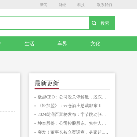
新闻
财经
科技
联系我们
香
生活
车界
文化
最新更新
极越CEO：公司没关停解散，股东愿意承担员工离职赔偿，正在争取员工与股东直接对话
《轻加盟》：云仓酒庄总裁郭东卫剖析新商业模式的未来之路
2024胡润百富榜发布：字节跳动张一鸣成为中国首富，宗馥莉为中国女首富
坤泰股份：公司控股股东、实控人、董事长婚姻关系解除，不涉及公司股份分割与重新分配等事项
突发！董事长被立案调查，身家超160亿